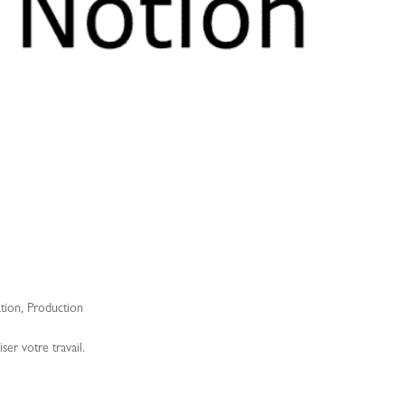
tion
,
Production
ser votre travail.