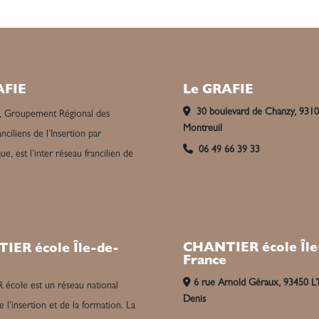
AFIE
Le GRAFIE
30 boulevard de Chanzy, 931
, Groupement Régional des
Montreuil
nciliens de l’Insertion par
06 49 66 39 33
e, est l’inter réseau francilien de
CHANTIER école Île
IER école Île-de-
France
6 rue Arnold Géraux, 93450 L’î
cole est un réseau national
Denis
e l’insertion et de la formation. La