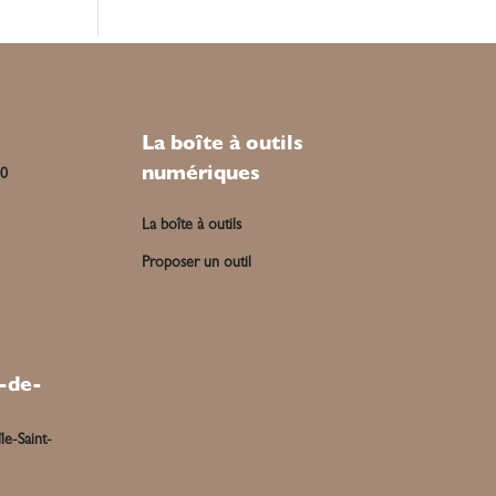
La boîte à outils
numériques
00
La boîte à outils
Proposer un outil
-de-
le-Saint-