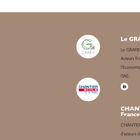
Le GR
Le GRAFIE
Acteurs Fra
l’Economiqu
l’IAE.
CHANT
France
CHANTIER é
d’acteurs d