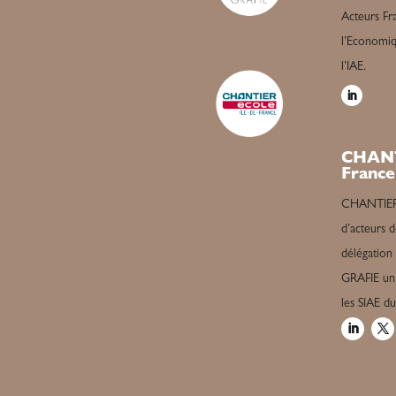
Acteurs Fra
l’Economiqu
l’IAE.
CHANT
France
CHANTIER é
d’acteurs d
délégation
GRAFIE un 
les SIAE d