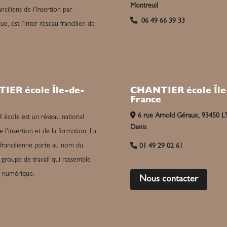
Montreuil
nciliens de l’Insertion par
06 49 66 39 33
e, est l’inter réseau francilien de
CHANTIER école Île
IER école Île-de-
France
6 rue Arnold Géraux, 93450 L’î
cole est un réseau national
Denis
e l’insertion et de la formation. La
 francilienne porte au nom du
01 49 29 02 61
groupe de travail qui rassemble
u numérique.
Nous contacter