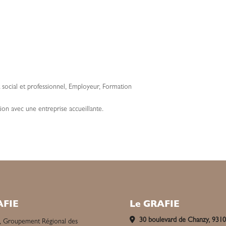
ocial et professionnel
,
Employeur
,
Formation
ion avec une entreprise accueillante.
AFIE
Le GRAFIE
30 boulevard de Chanzy, 931
, Groupement Régional des