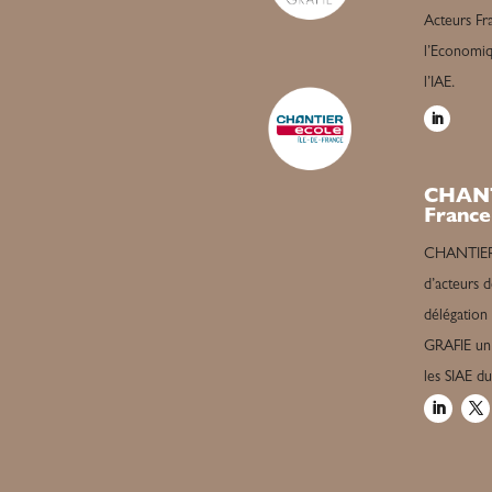
Acteurs Fra
l’Economiqu
l’IAE.
CHANT
France
CHANTIER é
d’acteurs d
délégation
GRAFIE un 
les SIAE d