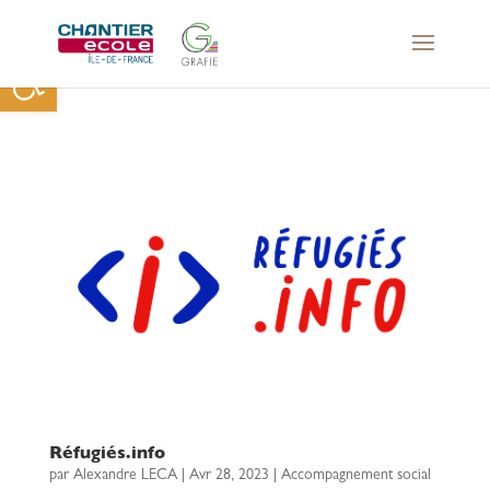
Ouvrir la barre d’outils
Réfugiés.info
par
Alexandre LECA
|
Avr 28, 2023
|
Accompagnement social