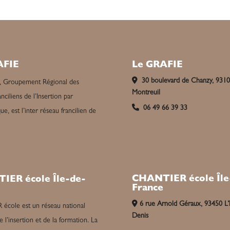
AFIE
Le GRAFIE
30 boulevard de Chanzy, 931
, Groupement Régional des
Montreuil
nciliens de l’Insertion par
06 49 66 39 33
e, est l’inter réseau francilien de
CHANTIER école Île
IER école Île-de-
France
6 rue Arnold Géraux, 93450 L’î
cole est un réseau national
Denis
e l’insertion et de la formation. La