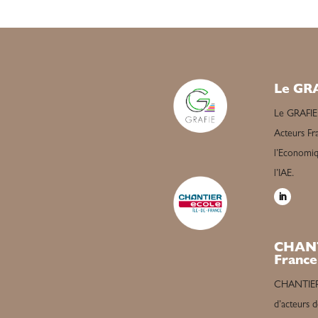
Le GR
Le GRAFIE
Acteurs Fra
l’Economiqu
l’IAE.
CHANT
France
CHANTIER é
d’acteurs d