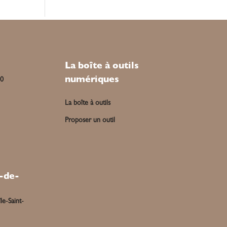
La boîte à outils
numériques
00
La boîte à outils
Proposer un outil
-de-
le-Saint-