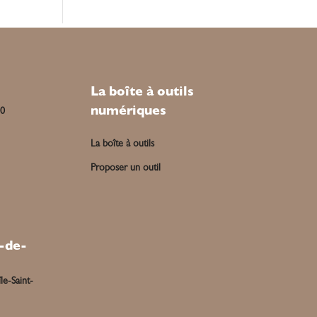
La boîte à outils
numériques
00
La boîte à outils
Proposer un outil
-de-
le-Saint-