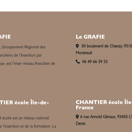
AFIE
Le GRAFIE
30 boulevard de Chanzy, 931
, Groupement Régional des
Montreuil
nciliens de l’Insertion par
06 49 66 39 33
e, est l’inter réseau francilien de
CHANTIER école Île
IER école Île-de-
France
6 rue Arnold Géraux, 93450 L’î
cole est un réseau national
Denis
e l’insertion et de la formation. La