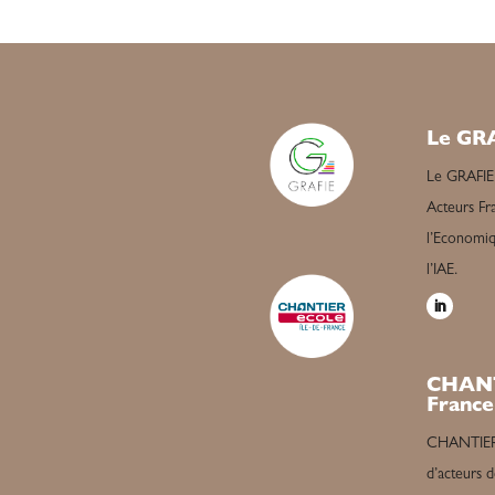
Le GR
Le GRAFIE
Acteurs Fra
l’Economiqu
l’IAE.
CHANT
France
CHANTIER é
d’acteurs d