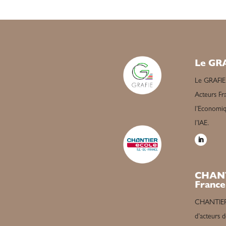
Le GR
Le GRAFIE
Acteurs Fra
l’Economiqu
l’IAE.
CHANT
France
CHANTIER é
d’acteurs d