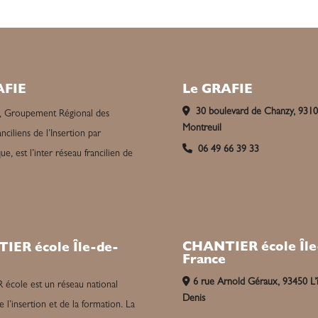
AFIE
Le GRAFIE
30 boulevard de Chanzy, 931
, Groupement Régional des
Montreuil
nciliens de l’Insertion par
06 49 66 39 33
e, est l’inter réseau francilien de
CHANTIER école Île
IER école Île-de-
France
6 rue Arnold Géraux, 93450 L’î
cole est un réseau national
Denis
e l’insertion et de la formation. La