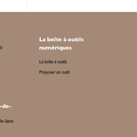
La boîte à outils
numériques
00
La boîte à outils
Proposer un outil
-de-
le-Saint-