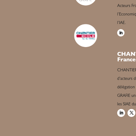
Acteurs Fra
l’Economiqu
l’IAE.
CHANT
France
CHANTIER é
d’acteurs d
délégation
GRAFIE un 
les SIAE d