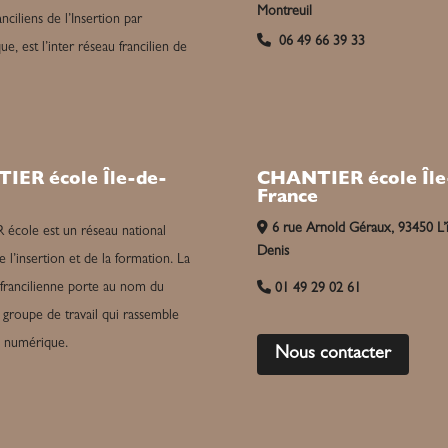
Montreuil
nciliens de l’Insertion par
06 49 66 39 33
e, est l’inter réseau francilien de
CHANTIER école Île
IER école Île-de-
France
6 rue Arnold Géraux, 93450 L’î
cole est un réseau national
Denis
e l’insertion et de la formation. La
 francilienne porte au nom du
01 49 29 02 61
groupe de travail qui rassemble
u numérique.
Nous contacter