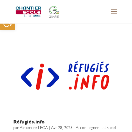
Ouvrir la barre d’outils
Réfugiés.info
par
Alexandre LECA
|
Avr 28, 2023
|
Accompagnement social