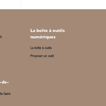
La boîte à outils
numériques
00
La boîte à outils
Proposer un outil
-de-
le-Saint-