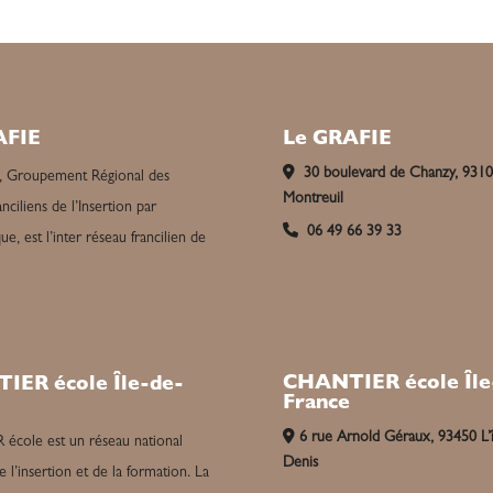
AFIE
Le GRAFIE
30 boulevard de Chanzy, 931
, Groupement Régional des
Montreuil
nciliens de l’Insertion par
06 49 66 39 33
e, est l’inter réseau francilien de
CHANTIER école Île
IER école Île-de-
France
6 rue Arnold Géraux, 93450 L’î
cole est un réseau national
Denis
e l’insertion et de la formation. La