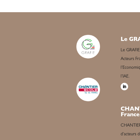
Le GR
Le GRAFIE
Acteurs Fra
l’Economiqu
l’IAE.
CHANT
France
CHANTIER é
d’acteurs d